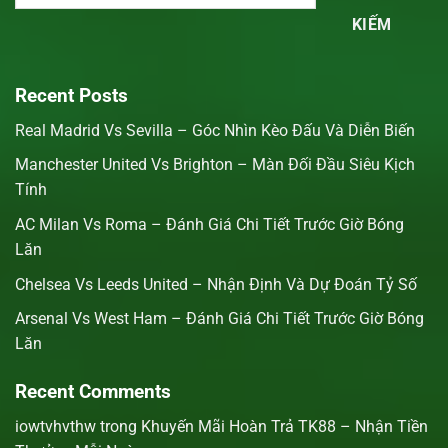
KIẾM
Recent Posts
Real Madrid Vs Sevilla – Góc Nhìn Kèo Đấu Và Diễn Biến
Manchester United Vs Brighton – Màn Đối Đầu Siêu Kịch
Tính
AC Milan Vs Roma – Đánh Giá Chi Tiết Trước Giờ Bóng
Lăn
Chelsea Vs Leeds United – Nhận Định Và Dự Đoán Tỷ Số
Arsenal Vs West Ham – Đánh Giá Chi Tiết Trước Giờ Bóng
Lăn
Recent Comments
iowtvhvthw
trong
Khuyến Mãi Hoàn Trả TK88 – Nhận Tiền