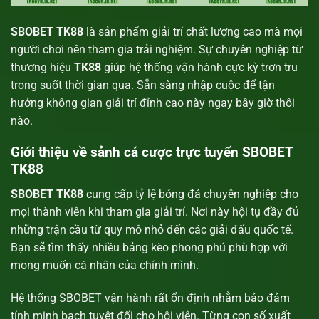
SBOBET
TK88
là sản phẩm giải trí chất lượng cao mà mọi
người chơi nên tham gia trải nghiệm. Sự chuyên nghiệp từ
thương hiệu
TK88
giúp hệ thống vận hành cực kỳ trơn tru
trong suốt thời gian qua. Sẵn sàng nhập cuộc để tận
hưởng không gian giải trí đỉnh cao này ngay bây giờ thôi
nào.
Giới thiệu về sảnh cá cược trực tuyến SBOBET
TK88
SBOBET TK88
cung cấp tỷ lệ bóng đá chuyên nghiệp cho
mọi thành viên khi tham gia giải trí. Nơi này hội tụ đầy đủ
những trận cầu từ quy mô nhỏ đến các giải đấu quốc tế.
Bạn sẽ tìm thấy nhiều bảng kèo phong phú phù hợp với
mong muốn cá nhân của chính mình.
Hệ thống SBOBET vận hành rất ổn định nhằm bảo đảm
tính minh bạch tuyệt đối cho hội viên. Từng con số xuất