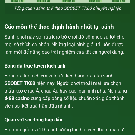
Tổng quan sảnh thể thao SBOBET TK88 chuyên nghiệp
Các môn thể thao thịnh hành nhất tại sảnh
Sảnh chơi này sở hữu kho trò chơi đồ sộ phục vụ tốt cho
mọi sở thích cá nhân. Những loại hình giải trí luôn được
làm mới để nâng cao trải nghiệm của tất cả người dùng.
Bóng đá trực tuyến kịch tính
Bóng đá luôn chiếm vị trí ưu tiên hàng đầu tại sảnh
SBOBET TK88
hiện nay. Người chơi thoải mái lựa chọn
giữa kèo châu Á, châu Âu hay các loại hình phụ. Nền tảng
tk88 casino
cung cấp bảng số liệu chuẩn xác giúp thành
viên soi kết quả trận đấu nhanh.
Quần vợt sôi động hấp dẫn
Bộ môn quần vợt thu hút lượng lớn hội viên tham gia dự