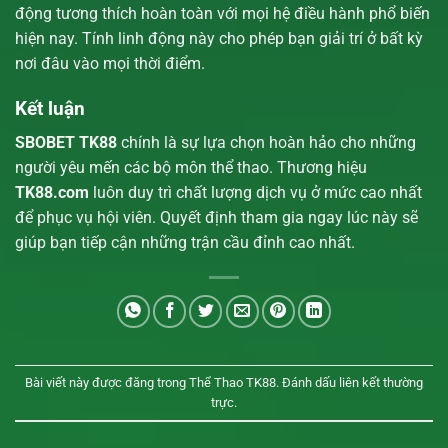
động tương thích hoàn toàn với mọi hệ điều hành phổ biến
hiện nay. Tính linh động này cho phép bạn giải trí ở bất kỳ
nơi đâu vào mọi thời điểm.
Kết luận
SBOBET TK88
chính là sự lựa chọn hoàn hảo cho những
người yêu mến các bộ môn thể thao. Thương hiệu
TK88.com
luôn duy trì chất lượng dịch vụ ở mức cao nhất
để phục vụ hội viên. Quyết định tham gia ngay lúc này sẽ
giúp bạn tiếp cận những trận cầu đỉnh cao nhất.
Bài viết này được đăng trong
Thể Thao TK88
. Đánh dấu
liên kết thường
trực
.