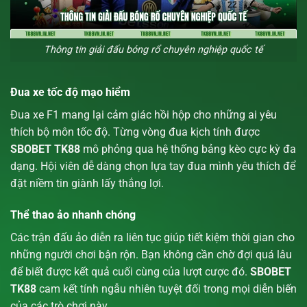
Thông tin giải đấu bóng rổ chuyên nghiệp quốc tế
Đua xe tốc độ mạo hiểm
Đua xe F1 mang lại cảm giác hồi hộp cho những ai yêu
thích bộ môn tốc độ. Từng vòng đua kịch tính được
SBOBET TK88
mô phỏng qua hệ thống bảng kèo cực kỳ đa
dạng. Hội viên dễ dàng chọn lựa tay đua mình yêu thích để
đặt niềm tin giành lấy thắng lợi.
Thể thao ảo nhanh chóng
Các trận đấu ảo diễn ra liên tục giúp tiết kiệm thời gian cho
những người chơi bận rộn. Bạn không cần chờ đợi quá lâu
để biết được kết quả cuối cùng của lượt cược đó.
SBOBET
TK88
cam kết tính ngẫu nhiên tuyệt đối trong mọi diễn biến
của các trò chơi này.