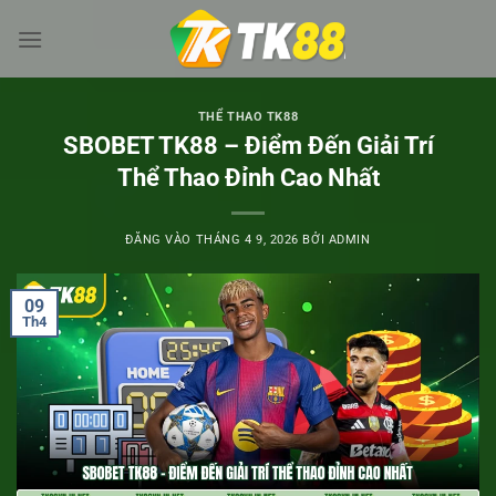
Bỏ
qua
nội
dung
THỂ THAO TK88
SBOBET TK88 – Điểm Đến Giải Trí
Thể Thao Đỉnh Cao Nhất
ĐĂNG VÀO
THÁNG 4 9, 2026
BỞI
ADMIN
09
Th4