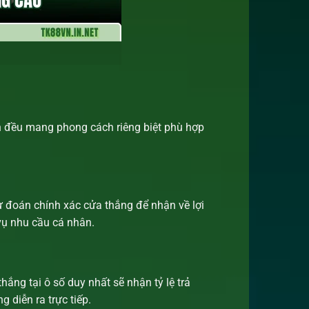
h đều mang phong cách riêng biệt phù hợp
ự đoán chính xác cửa thắng để nhận về lợi
vụ nhu cầu cá nhân.
ắng tại ô số duy nhất sẽ nhận tỷ lệ trả
 diễn ra trực tiếp.