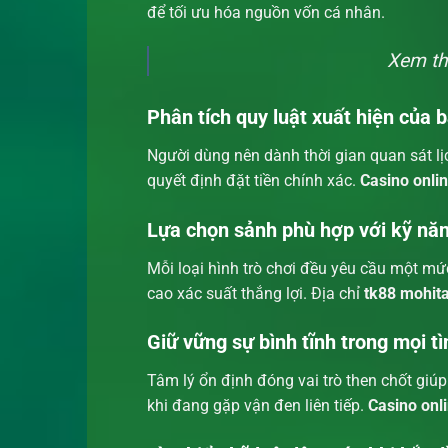
để tối ưu hóa nguồn vốn cá nhân.
Xem t
Phân tích quy luật xuất hiện của 
Người dùng nên dành thời gian quan sát lịc
quyết định đặt tiền chính xác.
Casino onli
Lựa chọn sảnh phù hợp với kỹ nă
Mỗi loại hình trò chơi đều yêu cầu một mứ
cao xác suất thắng lợi. Địa chỉ
tk88 mohita
Giữ vững sự bình tĩnh trong mọi t
Tâm lý ổn định đóng vai trò then chốt giú
khi đang gặp vận đen liên tiếp.
Casino onl