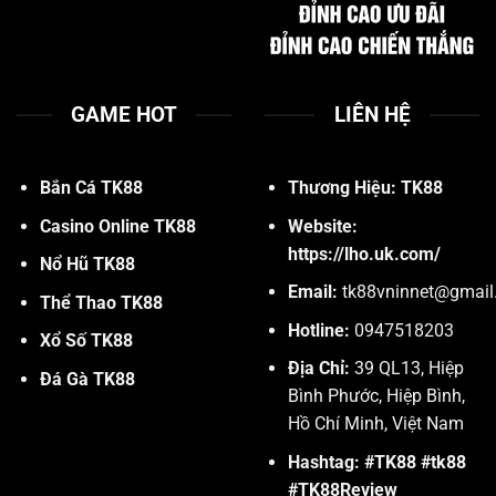
GAME HOT
LIÊN HỆ
Bắn Cá TK88
Thương Hiệu:
TK88
Casino Online TK88
Website:
https://lho.uk.com/
Nổ Hũ TK88
Email:
tk88vninnet@gmai
Thể Thao TK88
Hotline:
0947518203
Xổ Số TK88
Địa Chỉ:
39 QL13, Hiệp
Đá Gà TK88
Bình Phước, Hiệp Bình,
Hồ Chí Minh, Việt Nam
Hashtag: #TK88 #tk88
#TK88Review