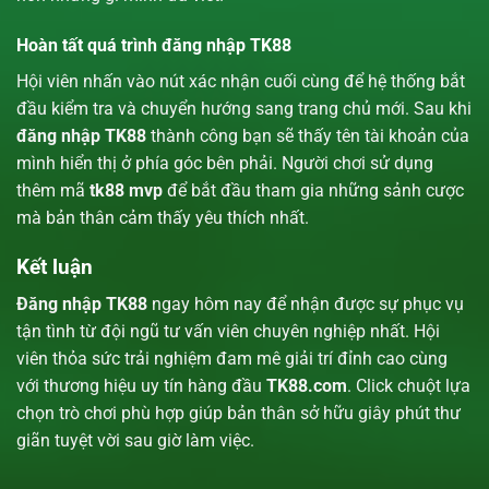
Hoàn tất quá trình đăng nhập TK88
Hội viên nhấn vào nút xác nhận cuối cùng để hệ thống bắt
đầu kiểm tra và chuyển hướng sang trang chủ mới. Sau khi
đăng nhập TK88
thành công bạn sẽ thấy tên tài khoản của
mình hiển thị ở phía góc bên phải. Người chơi sử dụng
thêm mã
tk88 mvp
để bắt đầu tham gia những sảnh cược
mà bản thân cảm thấy yêu thích nhất.
Kết luận
Đăng nhập TK88
ngay hôm nay để nhận được sự phục vụ
tận tình từ đội ngũ tư vấn viên chuyên nghiệp nhất. Hội
viên thỏa sức trải nghiệm đam mê giải trí đỉnh cao cùng
với thương hiệu uy tín hàng đầu
TK88.com
. Click chuột lựa
chọn trò chơi phù hợp giúp bản thân sở hữu giây phút thư
giãn tuyệt vời sau giờ làm việc.