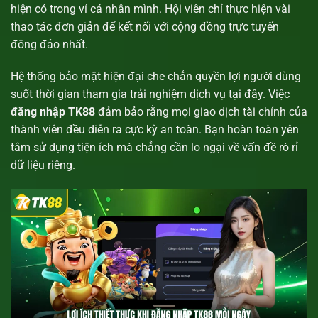
hiện có trong ví cá nhân mình. Hội viên chỉ thực hiện vài
thao tác đơn giản để kết nối với cộng đồng trực tuyến
đông đảo nhất.
Hệ thống bảo mật hiện đại che chắn quyền lợi người dùng
suốt thời gian tham gia trải nghiệm dịch vụ tại đây. Việc
đăng nhập TK88
đảm bảo rằng mọi giao dịch tài chính của
thành viên đều diễn ra cực kỳ an toàn. Bạn hoàn toàn yên
tâm sử dụng tiện ích mà chẳng cần lo ngại về vấn đề rò rỉ
dữ liệu riêng.