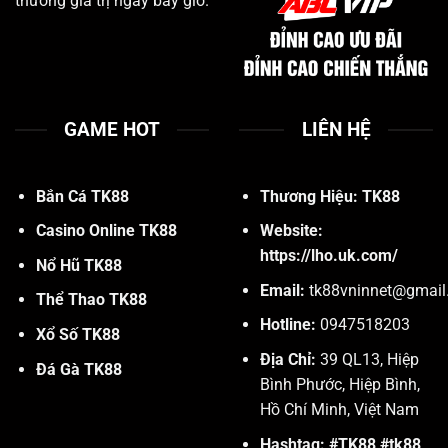
thưởng giá trị ngay bây giờ.
GAME HOT
LIÊN HỆ
Bắn Cá TK88
Thương Hiệu:
TK88
Casino Online TK88
Website:
https://lho.uk.com/
Nổ Hũ TK88
Email:
tk88vninnet@gmai
Thể Thao TK88
Hotline:
0947518203
Xổ Số TK88
Địa Chỉ:
39 QL13, Hiệp
Đá Gà TK88
Bình Phước, Hiệp Bình,
Hồ Chí Minh, Việt Nam
Hashtag: #TK88 #tk88