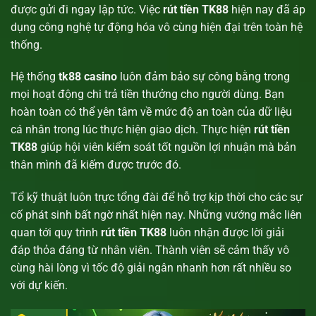
được gửi đi ngay lập tức. Việc
rút tiền TK88
hiện nay đã áp
dụng công nghệ tự động hóa vô cùng hiện đại trên toàn hệ
thống.
Hệ thống
tk88 casino
luôn đảm bảo sự công bằng trong
mọi hoạt động chi trả tiền thưởng cho người dùng. Bạn
hoàn toàn có thể yên tâm về mức độ an toàn của dữ liệu
cá nhân trong lúc thực hiện giao dịch. Thực hiện
rút tiền
TK88
giúp hội viên kiểm soát tốt nguồn lợi nhuận mà bản
thân mình đã kiếm được trước đó.
Tổ kỹ thuật luôn trực tổng đài để hỗ trợ kịp thời cho các sự
cố phát sinh bất ngờ nhất hiện nay. Những vướng mắc liên
quan tới quy trình
rút tiền TK88
luôn nhận được lời giải
đáp thỏa đáng từ nhân viên. Thành viên sẽ cảm thấy vô
cùng hài lòng vì tốc độ giải ngân nhanh hơn rất nhiều so
với dự kiến.