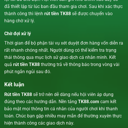
đã thiết lập từ lúc ban đầu tham gia chơi. Sau khi xác thực
thành công thì lệnh
rút tiền TK88
sẽ được chuyển vào
hàng chờ xử lý.
Chờ đợi xử lý
Thời gian để bộ phận tài vụ xét duyệt đơn hàng vốn diễn ra
rất nhanh chóng nhất. Người dùng có thể kiểm tra trạng
thái thông qua mục lịch sử giao dịch cá nhân mình. Kết
quả
rút tiền TK88
thường trả về thông báo trong vòng vài
phút ngắn ngủi sau đó.
Kết luận
Rút tiền TK88
sẽ trở nên dễ dàng nếu hội viên áp dụng
đúng theo các hướng dẫn. Nền tảng
TK88.com
cam kết
bảo mật mọi thông tin cá nhân của người chơi khi thanh
toán. Chúc bạn gặp nhiều may mắn để thường xuyên thực
hiện thành công các giao dịch này.