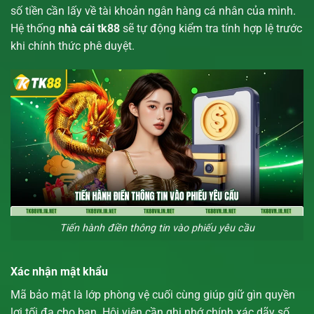
số tiền cần lấy về tài khoản ngân hàng cá nhân của mình.
Hệ thống
nhà cái tk88
sẽ tự động kiểm tra tính hợp lệ trước
khi chính thức phê duyệt.
Tiến hành điền thông tin vào phiếu yêu cầu
Xác nhận mật khẩu
Mã bảo mật là lớp phòng vệ cuối cùng giúp giữ gìn quyền
lợi tối đa cho bạn. Hội viên cần ghi nhớ chính xác dãy số