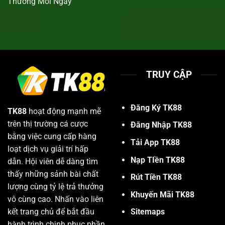
Thưởng Mỗi Ngày
TRUY CẬP
Đăng Ký TK88
TK88
hoạt động mạnh mẽ
trên thị trường cá cược
Đăng Nhập TK88
bằng việc cung cấp hàng
Tải App TK88
loạt dịch vụ giải trí hấp
Nạp TIền TK88
dẫn. Hội viên dễ dàng tìm
thấy những sảnh bài chất
Rút Tiền TK88
lượng cùng tỷ lệ trả thưởng
Khuyến Mãi TK88
vô cùng cao. Nhấn vào liên
kết trang chủ để bắt đầu
Sitemaps
hành trình chinh phục phần