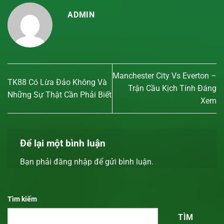
ADMIN
Manchester City Vs Everton –
TK88 Có Lừa Đảo Không Và
Trận Cầu Kịch Tính Đáng
Những Sự Thật Cần Phải Biết
Xem
Để lại một bình luận
Bạn phải
đăng nhập
để gửi bình luận.
Tìm kiếm
TÌM