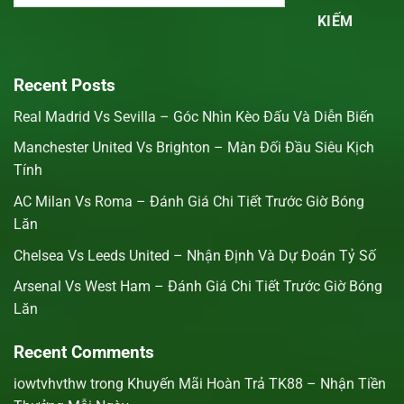
KIẾM
Recent Posts
Real Madrid Vs Sevilla – Góc Nhìn Kèo Đấu Và Diễn Biến
Manchester United Vs Brighton – Màn Đối Đầu Siêu Kịch
Tính
AC Milan Vs Roma – Đánh Giá Chi Tiết Trước Giờ Bóng
Lăn
Chelsea Vs Leeds United – Nhận Định Và Dự Đoán Tỷ Số
Arsenal Vs West Ham – Đánh Giá Chi Tiết Trước Giờ Bóng
Lăn
Recent Comments
iowtvhvthw
trong
Khuyến Mãi Hoàn Trả TK88 – Nhận Tiền