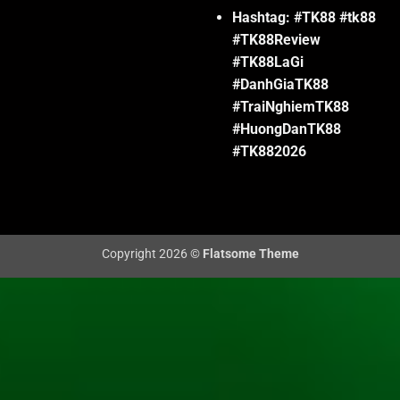
Hashtag: #TK88 #tk88
#TK88Review
#TK88LaGi
#DanhGiaTK88
#TraiNghiemTK88
#HuongDanTK88
#TK882026
Copyright 2026 ©
Flatsome Theme