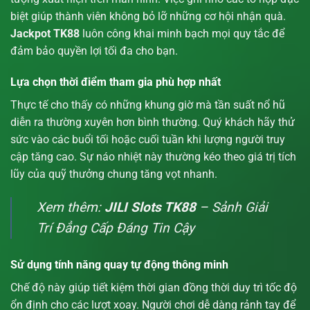
biệt giúp thành viên không bỏ lỡ những cơ hội nhận quà.
Jackpot TK88
luôn công khai minh bạch mọi quy tắc để
đảm bảo quyền lợi tối đa cho bạn.
Lựa chọn thời điểm tham gia phù hợp nhất
Thực tế cho thấy có những khung giờ mà tần suất nổ hũ
diễn ra thường xuyên hơn bình thường. Quý khách hãy thử
sức vào các buổi tối hoặc cuối tuần khi lượng người truy
cập tăng cao. Sự náo nhiệt này thường kéo theo giá trị tích
lũy của quỹ thưởng chung tăng vọt nhanh.
Xem thêm:
JILI Slots TK88
– Sảnh Giải
Trí Đẳng Cấp Đáng Tin Cậy
Sử dụng tính năng quay tự động thông minh
Chế độ này giúp tiết kiệm thời gian đồng thời duy trì tốc độ
ổn định cho các lượt xoay. Người chơi dễ dàng rảnh tay để