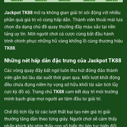
Jackpot
TK88
mở ra không gian giải trí sôi động với nhiều
phần quà giá trị vô cùng hấp dẫn. Thành viên thoải mái lựa
chọn đa dạng chủ đề quay thưởng đầy màu sắc tại nền
tảng uy tín. Mời người chơi cá cược cùng bắt đầu hành
trình chinh phục những hũ vàng khổng lồ cùng thương hiệu
TK88
.
Những nét hấp dẫn đặc trưng của Jackpot TK88
Các vòng quay đầy bất ngờ luôn thu hút đông đảo thành
viên gắn bó lâu dài suốt thời gian qua. Mỗi lượt khởi động
đều chứa đựng niềm hy vọng sở hữu khối tài sản tích lũy
cực kỳ đồ sộ. Trang chủ
TK88
cam kết duy trì môi trường
minh bạch giúp mọi người an tâm đầu tư giải trí.
Chế độ tích lũy từ các lượt thất bại tạo nên giá trị giải
thưởng tăng dần theo từng giây. Người chơi sẽ cảm thấy
phấn khích khi nhìn thấy con số hiển thị liên tục biến đổi