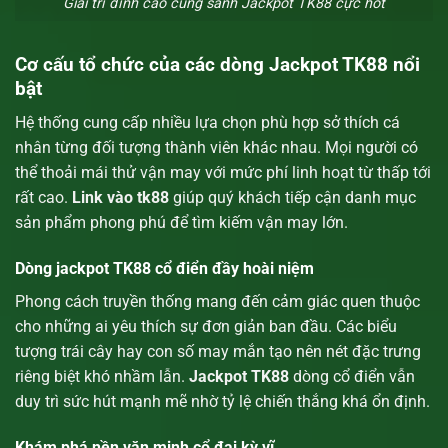
Giải trí đỉnh cao cùng sảnh Jackpot TK88 cực hot
Cơ cấu tổ chức của các dòng Jackpot TK88 nổi
bật
Hệ thống cung cấp nhiều lựa chọn phù hợp sở thích cá
nhân từng đối tượng thành viên khác nhau. Mọi người có
thể thoải mái thử vận may với mức phí linh hoạt từ thấp tới
rất cao.
Link vào tk88
giúp quý khách tiếp cận danh mục
sản phẩm phong phú để tìm kiếm vận may lớn.
Dòng jackpot TK88 cổ điển đầy hoài niệm
Phong cách truyền thống mang đến cảm giác quen thuộc
cho những ai yêu thích sự đơn giản ban đầu. Các biểu
tượng trái cây hay con số may mắn tạo nên nét đặc trưng
riêng biệt khó nhầm lẫn.
Jackpot TK88
dòng cổ điển vẫn
duy trì sức hút mạnh mẽ nhờ tỷ lệ chiến thắng khá ổn định.
Khám phá nền văn minh cổ đại kỳ vĩ