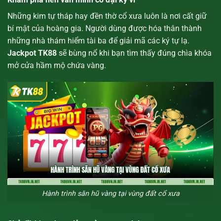
Những kim tự tháp hay đền thờ cổ xưa luôn là nơi cất giữ
bí mật của hoàng gia. Người dùng được hóa thân thành
những nhà thám hiểm tài ba để giải mã các ký tự lạ.
Jackpot TK88
sẽ bùng nổ khi bạn tìm thấy đúng chìa khóa
mở cửa hầm mộ chứa vàng.
Hành trình săn hũ vàng tại vùng đất cổ xưa