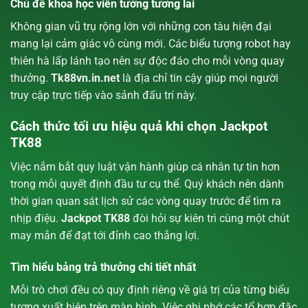
Chủ đề khoa học viễn tưởng tương lai
Không gian vũ trụ rộng lớn với những con tàu hiện đại
mang lại cảm giác vô cùng mới. Các biểu tượng robot hay
thiên hà lấp lánh tạo nên sự độc đáo cho mỗi vòng quay
thưởng.
Tk88vn.in.net
là địa chỉ tin cậy giúp mọi người
truy cập trực tiếp vào sảnh đấu trí này.
Cách thức tối ưu hiệu quả khi chọn Jackpot
TK88
Việc nắm bắt quy luật vận hành giúp cá nhân tự tin hơn
trong mỗi quyết định đầu tư cụ thể. Quý khách nên dành
thời gian quan sát lịch sử các vòng quay trước để tìm ra
nhịp điệu.
Jackpot TK88
đòi hỏi sự kiên trì cùng một chút
may mắn để đạt tới đỉnh cao thắng lợi.
Tìm hiểu bảng trả thưởng chi tiết nhất
Mỗi trò chơi đều có quy định riêng về giá trị của từng biểu
tượng xuất hiện trên màn hình. Việc ghi nhớ các tổ hợp đặc