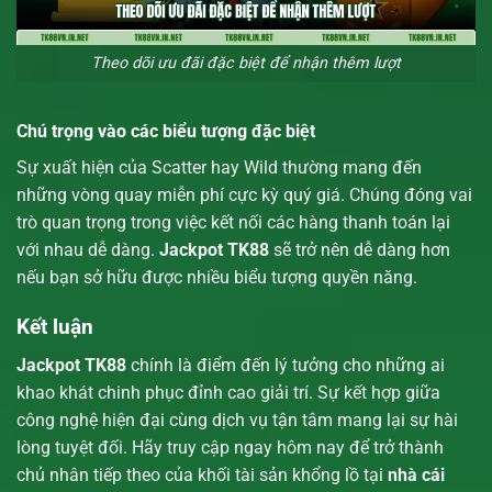
Theo dõi ưu đãi đặc biệt để nhận thêm lượt
Chú trọng vào các biểu tượng đặc biệt
Sự xuất hiện của Scatter hay Wild thường mang đến
những vòng quay miễn phí cực kỳ quý giá. Chúng đóng vai
trò quan trọng trong việc kết nối các hàng thanh toán lại
với nhau dễ dàng.
Jackpot TK88
sẽ trở nên dễ dàng hơn
nếu bạn sở hữu được nhiều biểu tượng quyền năng.
Kết luận
Jackpot TK88
chính là điểm đến lý tưởng cho những ai
khao khát chinh phục đỉnh cao giải trí. Sự kết hợp giữa
công nghệ hiện đại cùng dịch vụ tận tâm mang lại sự hài
lòng tuyệt đối. Hãy truy cập ngay hôm nay để trở thành
chủ nhân tiếp theo của khối tài sản khổng lồ tại
nhà cái