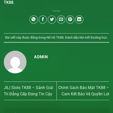
TK88
.
Bài viết này được đăng trong
Nổ Hũ TK88
. Đánh dấu
liên kết thường trực
.
ADMIN
JILI Slots TK88 – Sảnh Giải
Chính Sách Bảo Mật TK88 –
Trí Đẳng Cấp Đáng Tin Cậy
Cam Kết Bảo Vệ Quyền Lợi