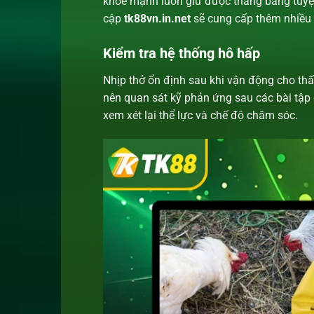
khỏe mạnh luôn giữ được thăng bằng tuyệt
cập
tk88vn.in.net
sẽ cung cấp thêm nhiều 
Kiểm tra hệ thống hô hấp
Nhịp thở ổn định sau khi vận động cho thấ
nên quan sát kỹ phản ứng sau các bài tập 
xem xét lại thể lực và chế độ chăm sóc.