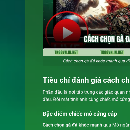
Cách chọn gà đá khỏe mạnh qua di
Tiêu chí đánh giá cách 
Phần đầu là nơi tập trung các giác quan 
đầu. Đôi mắt tinh anh cùng chiếc mỏ cứng c
Đặc điểm chiếc mỏ cứng cáp
Cách chọn gà đá khỏe mạnh
qua Mỏ ngắn 