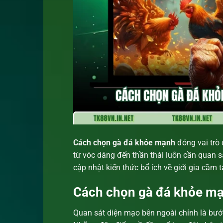
Cách chọn gà đá khỏe mạnh
đóng vai trò 
từ vóc dáng đến thần thái luôn cần quan 
cập nhật kiến thức bổ ích về giới gia cầm t
Cách chọn gà đá khỏe mạ
Quan sát diện mạo bên ngoài chính là bướ