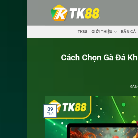
Bỏ
qua
nội
dung
TK88
GIỚI THIỆU
BẮN CÁ
Cách Chọn Gà Đá Kh
ĐĂN
09
Th4