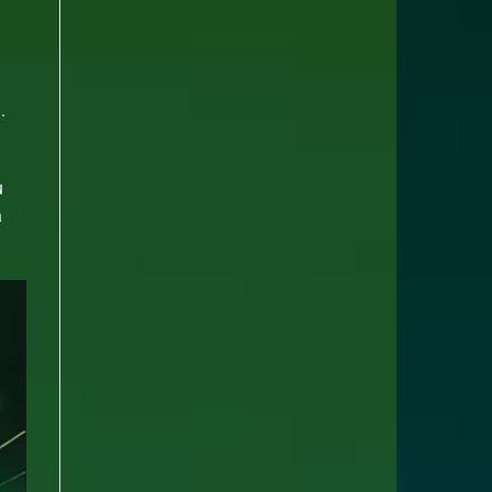
.
u
à