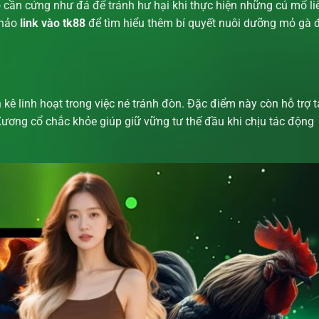
 cần cứng như đá để tránh hư hại khi thực hiện những cú mổ li
khảo
link vào tk88
để tìm hiểu thêm bí quyết nuôi dưỡng mỏ gà 
n kê linh hoạt trong việc né tránh đòn. Đặc điểm này còn hỗ trợ 
Xương cổ chắc khỏe giúp giữ vững tư thế đầu khi chịu tác động