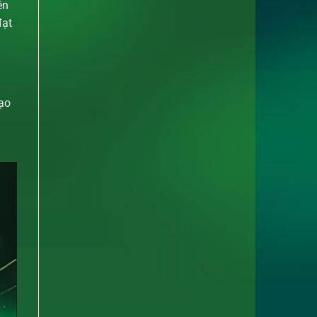
ên
đạt
tạo